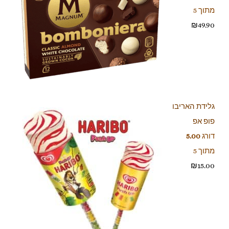
מתוך 5
₪
49.90
גלידת האריבו
פופ אפ
דורג
5.00
מתוך 5
₪
15.00