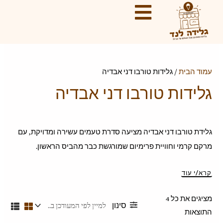
ילוג
ממוין
מ
מ
תוכן
לפי
ח
ח
הפריט
י
י
העדכני
ר
ר
ביותר
מ
מ
עמוד הבית
/ גלידות טורבו דני אבדיה
י
ק
גלידות טורבו דני אבדיה
נ
ס
י
י
מ
מ
גלידת טורבו דני אבדיה מציעה סדרת טעמים עשירה ומדויקת, עם
ל
ל
מרקם קרמי וחוויית פרימיום שמורגשת כבר מהביס הראשון.
י
י
קרא/י עוד
סינון
התוצאות