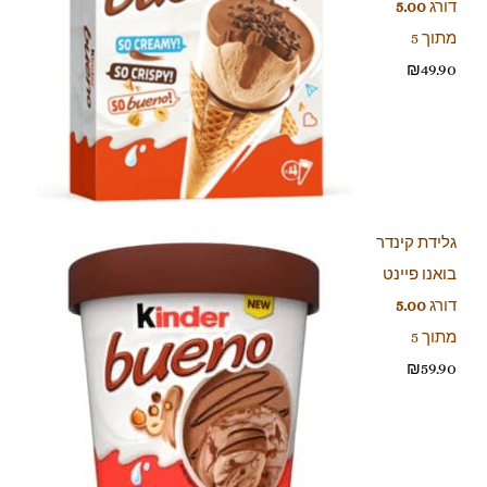
דורג
5.00
מתוך 5
₪
49.90
גלידת קינדר
בואנו פיינט
דורג
5.00
מתוך 5
₪
59.90