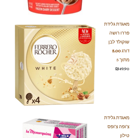
מאגדת גלידת
פררו רושה
שוקולד לבן
דורג
5.00
מתוך 5
₪
49.90
מאגדת גלידת
צ'ופה צ'ופס
טילון