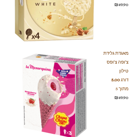
₪
49.90
מאגדת גלידת
צ'ופה צ'ופס
טילון
דורג
5.00
מתוך 5
₪
49.90