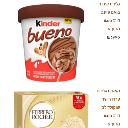
גלידת קינדר
בואנו פיינט
דורג
5.00
מתוך 5
₪
59.90
מאגדת גלידת
פררו רושה
שוקולד לבן
דורג
5.00
מתוך 5