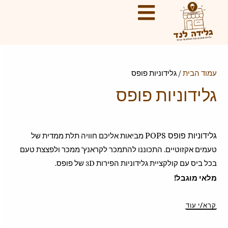
ילוג
ממוין
מ
מ
תוכן
לפי
ח
ח
הפריט
י
י
העדכני
ר
ר
ביותר
מ
מ
עמוד הבית
/ גלידוניות פופס
י
ק
גלידוניות פופס
נ
ס
י
י
מ
מ
גלידוניות פופס POPS
מביאות אליכם חוויה תלת ממדית של
ל
ל
טעמים אקזוטיים. התכוננו להתמכר לקראנץ' ממכר ולפצצת טעם
י
י
בכל ביס עם קולקציית גלידוניות הפירות 3D של פופס.
מלאי מוגבל!
קרא/י עוד