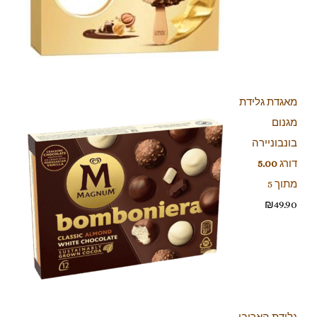
מאגדת גלידת
מגנום
בונבוניירה
דורג
5.00
מתוך 5
₪
49.90
גלידת האריבו