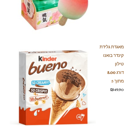
מאגדת גלידת
קינדר בואנו
טילון
דורג
5.00
מתוך 5
₪
49.90