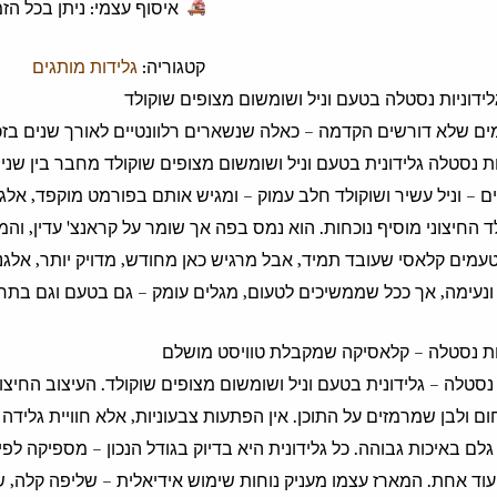
איסוף עצמי: ניתן בכל ה
קטגוריה:
גלידות מותגים
ידוניות נסטלה בטעם וניל ושומשום מצופים שוקולד
ים שלא דורשים הקדמה – כאלה שנשארים רלוונטיים לאורך שנים בז
ות נסטלה גלידונית בטעם וניל ושומשום מצופים שוקולד מחבר בין שני
ם – וניל עשיר ושוקולד חלב עמוק – ומגיש אותם בפורמט מוקפד, אלגנט
 החיצוני מוסיף נוכחות. הוא נמס בפה אך שומר על קראנצ' עדין, והמפ
עמים קלאסי שעובד תמיד, אבל מרגיש כאן מחודש, מדויק יותר, אלגנט
ונעימה, אך ככל שממשיכים לטעום, מגלים עומק – גם בטעם וגם בתח
יות נסטלה – קלאסיקה שמקבלת טוויסט מושלם
נסטלה – גלידונית בטעם וניל ושומשום מצופים שוקולד. העיצוב החיצוני
חום ולבן שמרמזים על התוכן. אין הפתעות צבעוניות, אלא חוויית גליד
גלם באיכות גבוהה. כל גלידונית היא בדיוק בגודל הנכון – מספיקה ל
וד אחת. המארז עצמו מעניק נוחות שימוש אידיאלית – שליפה קלה, שמ