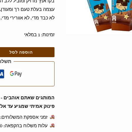
בקראנץ' מדויק ומוביל ללב ה
עצמה בעלת טעם רך ומעודן, 
לא כבד מדי, לא אוורירי מדי, 
זמינות:
1 במלאי
הוספה לסל
תשלום
המותגים שאתם אוהבים - ג
פינוק אמיתי שמגיע עד אלי
זמני אספקת המשלוחים: 1 עד 3 ימי עסקים.
עלות משלוח בהקפאה: ‎49.90 ש"ח לכל הזמנה.