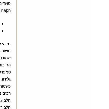
סועדים 
הקפה א
מידע ע
חשוב: 
שמורגש
החיבור 
טמפרטו
גלידוני
פשטות 
רכיבים