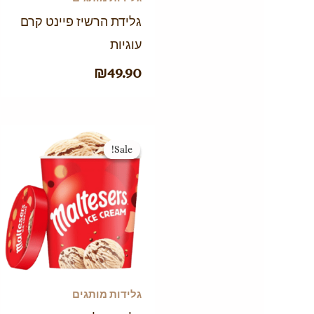
גלידת הרשיז פיינט קרם
עוגיות
₪
49.90
המחיר
המחיר
Sale!
Sale!
המקורי
הנוכחי
היה:
הוא:
₪39.90.
₪49.90.
גלידות מותגים