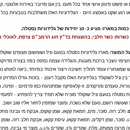
או פשוט פינוק אישי אחד בכל פעם. בין אם מדובר באירוח אלגנטי, ק
ו רגע שקט באמצע היום – הגלידוניות האלו משתלבות בטבעיות בכל ס
כמות במארז: מגיע כ- 10 יחידות של גלידוניות נסטלה.
כשרות: כשר חלבי, בהשגחת בד״ץ חוג הרמב״ם צרפת, לאוכלי אב
ל המוצר:
מארז גלידוניות נסטלה בטעם וניל ושומשום מצופים שוקול
הציפוי נשבר ברכות מענגת, והגלידה עצמה נמסה בפה בצורה מדויקת, 
 שמאחוריו עומד תהליך חשיבה וייצור איכותי במיוחד, כיאה למותג נ
בין וניל לשוקולד בגלידוניות האלו מקבל רענון – בזכות גודלו המדויק של
רות, טעמים ומרקמים. זו קלאסיקה שמתנהגת כמו פרמיום – זמינה, נ
ות נסטלה בטעם וניל שוקולד מוכיח שלא תמיד צריך להפתיע – לפעמים ד
שעושה רושם, טעם שלא נשכח, ומוצר שמזמין לחזור אליו שוב ושוב.
:
חלב רזה, סוכר, מים, חמאת קקאו, שמן קוקוס, אבקת מי גבינה מח
חלב רזה מרוכז ממותק, מלח, שקדים 3%, שקדים %