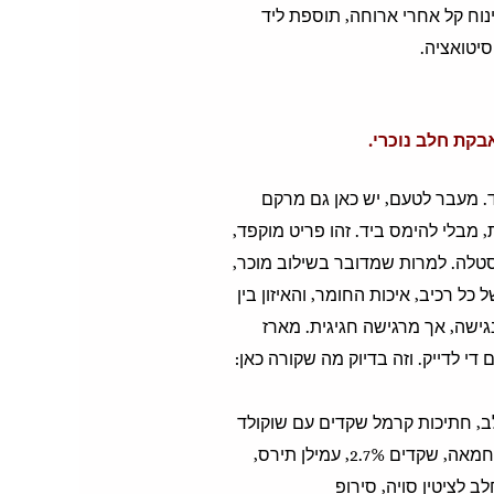
ינוח קל אחרי ארוחה, תוספת ליד
יטואציה.
קת חלב נוכרי.
ד. מעבר לטעם, יש כאן גם מרקם
מבלי להימס ביד. זהו פריט מוקפד,
סטלה. למרות שמדובר בשילוב מוכר,
 כל רכיב, איכות החומר, והאיזון בין
גישה, אך מרגישה חגיגית. מארז
י לדייק. וזה בדיוק מה שקורה כאן:
לב, חתיכות קרמל שקדים עם שוקולד
חלב 5%, סוכר, שמן דקלים, חמאת קקאו, עיסת קקאו, אבקת חלב רזה, שומן חמאה, שקדים 2.7%, עמילן תירס,
5.5, מוצר מי גבינה, מתחלב לציטין סויה, סירופ