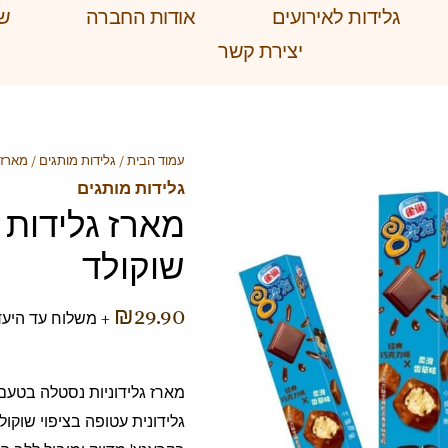
גלידות לאירועים
אודות החברה
שא
יצירת קשר
כמות
עמוד הבית
/
גלידות מותגים
/ מארז 
גלידות מותגים
של
מארז גלידות 
מארז
גלידות
שוקולד
נסטלה
בטעם
₪
29.90
+ משלוח עד היעד
וניל
שוקולד
מארז גלידוניות נסטלה בטעם 
גלידונית עטופה בציפוי שוקו