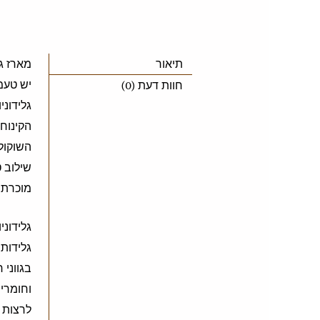
תיאור
מארז גל
יש טעמ
חוות דעת (0)
גלידוני
הקינוחי
השוקולד
שילוב ט
מוכרת 
גלידונ
גלידות 
בגווני 
וחומרי 
לרצות ע