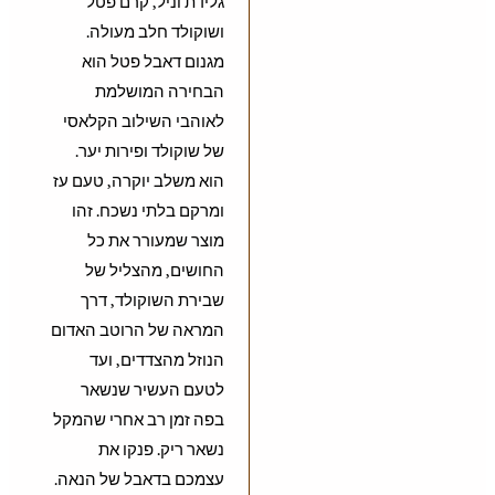
גלידת וניל, קרם פטל
ושוקולד חלב מעולה.
מגנום דאבל פטל הוא
הבחירה המושלמת
לאוהבי השילוב הקלאסי
של שוקולד ופירות יער.
הוא משלב יוקרה, טעם עז
ומרקם בלתי נשכח. זהו
מוצר שמעורר את כל
החושים, מהצליל של
שבירת השוקולד, דרך
המראה של הרוטב האדום
הנוזל מהצדדים, ועד
לטעם העשיר שנשאר
בפה זמן רב אחרי שהמקל
נשאר ריק. פנקו את
עצמכם בדאבל של הנאה.