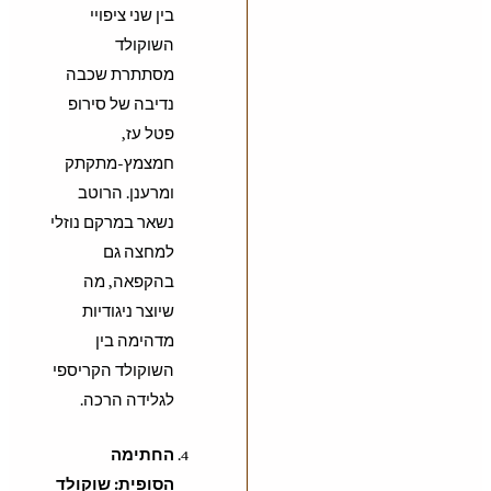
בין שני ציפויי
השוקולד
מסתתרת שכבה
נדיבה של סירופ
פטל עז,
חמצמץ-מתקתק
ומרענן. הרוטב
נשאר במרקם נוזלי
למחצה גם
בהקפאה, מה
שיוצר ניגודיות
מדהימה בין
השוקולד הקריספי
לגלידה הרכה.
החתימה
הסופית: שוקולד