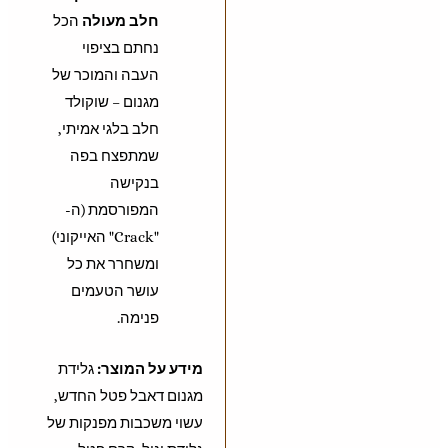
חלב מעולה
הכל
נחתם בציפוי
העבה והמוכר של
מגנום – שוקולד
חלב בלגי אמיתי,
שמתפצח בפה
בנקישה
המפורסמת (ה-
"Crack" האייקוני)
ומשחרר את כל
עושר הטעמים
פנימה.
מידע על המוצר:
גלידת
מגנום דאבל פטל החדש,
עשוי משכבות מפנקות של