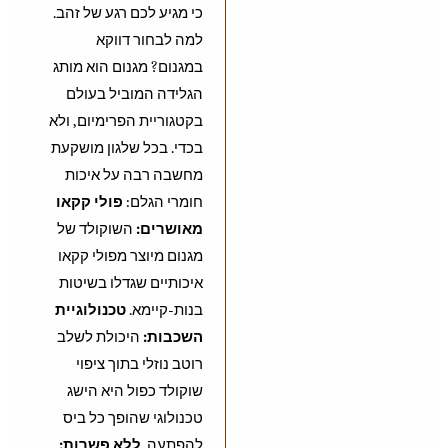
כי מגיע לכם רגע של זהב.
למה לבחור דווקא
במגנום? מגנום הוא מותג
הגלידה המוביל בעולם
בקטגוריית הפרימיום, ולא
בכדי. בכל שלגון מושקעת
מחשבה רבה על איכות
חומרי הגלם:
פולי קקאו
מאושרים:
השוקולד של
מגנום מיוצר מפולי קקאו
איכותיים שגדלו בשיטות
בנות-קיימא.
טכנולוגיית
השכבות:
היכולת לשלב
רוטב נוזלי בתוך ציפוי
שוקולד כפול היא הישג
טכנולוגי שהופך כל ביס
להפתעה.
ללא פשרות: