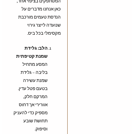
המסתפקים בציפוי אחד,
כאן אנחנו מדברים על
הנדסת טעמים מורכבת
שנועדה לייצר גירוי
מקסימלי בכל ביס.
הלב: גלידת
שמנת קטיפתית
המסע מתחיל
בליבה – גלידת
שמנת עשירה
בטעם פטל עדין.
המרקם חלק,
אוורירי אך דחוס
מספיק כדי להעניק
תחושת שובע
וסיפוק.