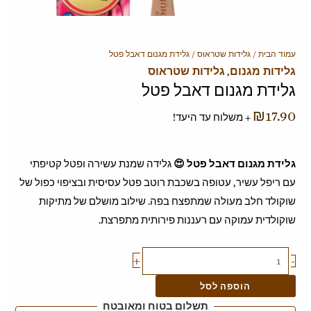
כמות
עמוד הבית
/
גלידות שטראוס
/ גלידת מגנום דאבל פטל
גלידות מגנום
גלידות שטראוס
,
של
גלידת מגנום דאבל פטל
גלידת
מגנום
₪
17.90
+ משלוח עד היעד!
דאבל
פטל
גלידת מגנום דאבל פטל 😍
גלידה שמנת עשירה ופטל קטיפתי
עם ריפל עשיר, עטופה בשכבת רוטב פטל עסיסית ובציפוי כפול של
שוקולד חלב מעולה שמתפצח בפה. שילוב מושלם של מתיקות
שוקולדית עמוקה עם רעננות פירותית מתפרצת.
+
-
הוספה לסל
תשלום בטוח ומאובטח