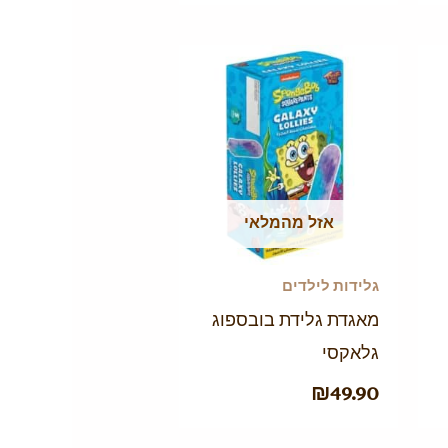
יר
כחי
:
₪39
אזל מהמלאי
גלידות לילדים
מאגדת גלידת בובספוג
גלאקסי
₪
49.90