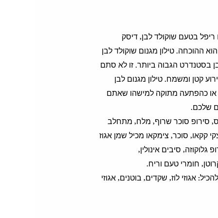
 ריפל בטעם שוקולד לבן, דיסק
, והטילון הזה הוא ההוכחה. טילון מגנום שוקולד לבן
ן בסטנדרט הגבוה ביותר. זו לא סתם
רוע קטן ומשמח. טילון מגנום לבן
ת, או כהפתעה מתוקה למישהו שאתם
ם שלכם.
ילן תירס, סירופ סוכר שרוף, מלח, מתחלב
ה, מים, חומרי טעם וריח, שוקולד לבן מעולה 11%, מינימום 32% מוצקי קקאו, סוכר, צימקאו מכיל שמן אגוז
גלוקוזה, סיבים אינולין,
טן, חומרי טעם וריח.
הכיל: אגוזי לוז, שקדים, בוטנים, אגוזי