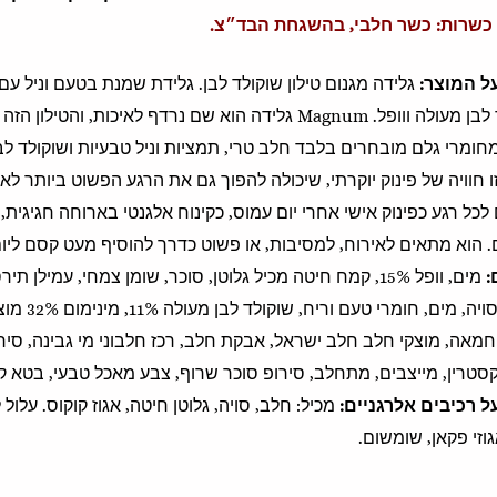
כשרות: כשר חלבי, בהשגחת הבד״צ.
ל המוצר:
גלידה מגנום טילון שוקולד לבן. גלידת שמנת בטעם וניל עם
שוקולד לבן מעולה ווופל. Magnum גלידה הוא שם נרדף לאיכות
חומרי גלם מובחרים בלבד חלב טרי, תמציות וניל טבעיות ושוקולד לב
ו חוויה של פינוק יוקרתי, שיכולה להפוך גם את הרגע הפשוט ביותר לאי
לכל רגע כפינוק אישי אחרי יום עמוס, כקינוח אלגנטי בארוחה חגיגי
. הוא מתאים לאירוח, למסיבות, או פשוט כדרך להוסיף מעט קסם ליו
:
‫מים, וופל 15%, קמח חיטה מכיל גלוטן, סוכר, שומן צמחי, עמ
לציטין סוי
חמאה, מוצקי חלב חלב ישראל, אבקת חלב, רכז חלבוני מי גבינה, סירופ 
טרין, מייצבים, מתחלב, סירופ סוכר שרוף, צבע מאכל טבעי, בטא קרו
ל רכיבים אלרגניים:
מכיל: חלב, סויה, גלוטן חיטה, אגוז קוקוס. עלול ל
וזי פקאן, שומשום.