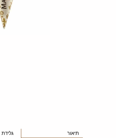
תיאור
גלידת מ