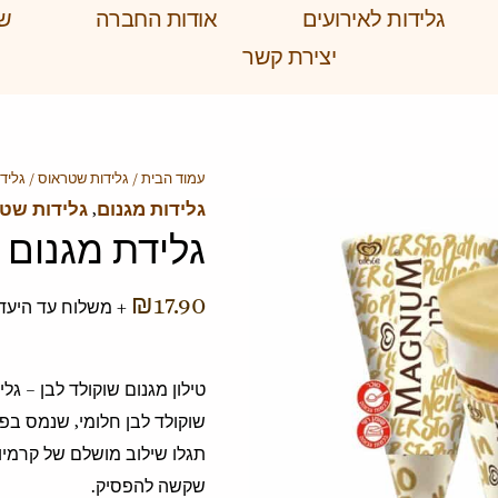
גלידות לאירועים
אודות החברה
שא
יצירת קשר
עמוד הבית
/
גלידות שטראוס
/ גלידת
גלידות מגנום
,
גלידות שט
גלידת מגנום ט
₪
17.90
+ משלוח עד היעד!
טילון מגנום שוקולד לבן – ג
שוקולד לבן חלומי, שנמס בפ
תגלו שילוב מושלם של קרמיות
שקשה להפסיק.