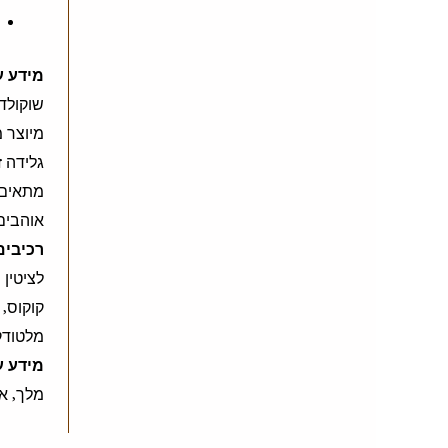
מידע ע
מיוצר מ
גלידה ז
מתאים 
אוהבים
רכיבים
קוקוס, 
מלטודקס
מידע ע
מלך, אג