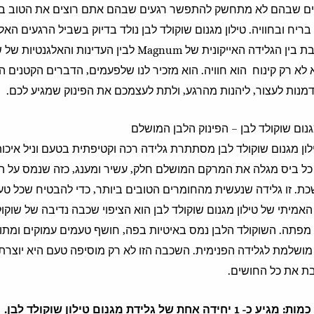
ים שבהם לא מתחשק להתפשר רגעים שבהם אתם רוצים את הטוב ביו
ריח ובחוויה. טילון מגנום שוקולד לבן נולד בדיוק בשביל הרגעים הא
שמשלבת בין הגלידה האייקונית של Magnum לבין העד
 לא רק קינוח הוא חוויה. הוא מזכיר לנו שלפעמים, הדברים הקטנים 
דמנות לעצור, ליהנות מהרגע, ולתת לעצמכם את הפינוק שמגיע לכם.
גנום שוקולד לבן – הפינוק הלבן המושלם
ון מגנום שוקולד לבן מסתתרת גלידה רכה וקטיפתית בטעם וניל איכו
. כל ביס מגלה את המרקם המושלם חלק, עשיר ומענג, כזה שנמס על 
ת. זו גלידה שנעשית מהחומרים הטובים ביותר, כדי להבטיח שכל ט
האמיתי של טילון מגנום שוקולד לבן הוא הציפוי שכבה נדיבה של שוקול
מפתה. השוקולד הלבן נמס באיטיות בפה, חושף טעמים עמוקים ומתו
ושלמת לגלידה הפנימית. השכבה הזו לא רק מוסיפה טעם היא יוצרת קר
 את כל החושים.
כמות: מגיע כ- 1 יחידה אחת של גלידת מגנום טילון שוקולד לבן.