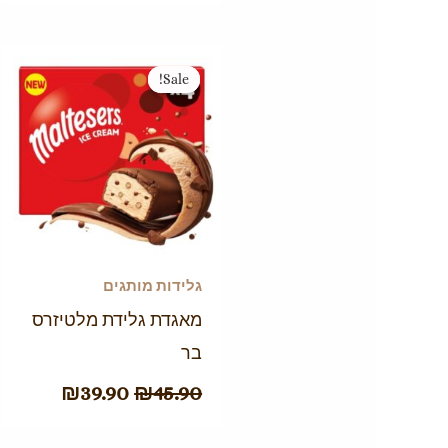
המחיר
המחיר
Sale!
Sale!
המקורי
הנוכחי
היה:
הוא:
₪39.90.
₪45.90.
גלידות מותגים
מאגדת גלידת מלטיזרס
בר
₪
39.90
₪
45.90