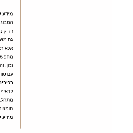
מידע ע
המבוגר
זהו קי
גם משה
אלא רצ
מחפשים
נכון. ז
עם טוו
רכיבים
מתחלב ל
חומצות 
מידע ע