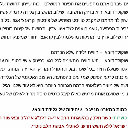
ים שבהם אתם מחפשים את הפינוק המושלם – כזה שייתן תחושה של חו
וקולד דובאי היא בדיוק התשובה: שילוב מרגש בין גלידה קרמית עשיר
שוקולד מהמם שמקבל טוויסט מפתיע של פיסטוק וקראנצ' אגוזי. כל בי
יכות מפתיעה, טעמים עזים לצד איזון עדין, ותחושה של קינוח בוטיק אמ
הו שילוב עדין בין מתיקות מושלמת לבין קראנצ' ייחודי שמעניק תח
וקולד דובאי – חוויית גלידה שלא הכרתם
וקולד דובאי – היא חוויה. מתאימה לכל רגע: כפינוק אישי בסוף יום עמו
קטן שמעלה חיוך בכל שעה. בזכות הגודל המדויק והאריזה הנוחה, ת
מוכנים לרגעי הפינוק שמגיעים בהפתעה. העיצוב האלגנטי של הגלידה
ה של מוצר בינלאומי ברמה הגבוהה ביותר. היא לא עוד שלגון רגיל 
. מי שטועם אותה מרגיש כאילו קיבל כרטיס טיסה מהיר לעולם של טעמ
כמות במארז: מגיע כ- 5 יחידות של גלידת דובאי.
כשרות:
כשר חלבי, בהשגחת הרב ארי-ה רלב"ג ארה"ב ובאישור 
ישראל ללא חשש חדש.
לאוכלי אבקת חלב נוכרי.