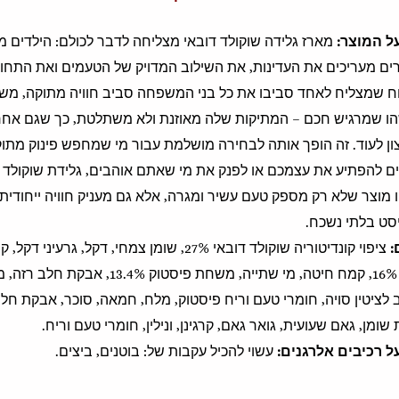
ל המוצר:
מארז גלידה שוקולד דובאי מצליחה לדבר לכולם: הילדים
ים מעריכים את העדינות, את השילוב המדויק של הטעמים ואת התחו
נוח שמצליח לאחד סביבו את כל בני המשפחה סביב חוויה מתוקה, מש
ו שמרגיש חכם – המתיקות שלה מאוזנת ולא משתלטת, כך שגם אחרי
ון לעוד. זה הופך אותה לבחירה מושלמת עבור מי שמחפש פינוק מתו
 להפתיע את עצמכם או לפנק את מי שאתם אוהבים, גלידת שוקולד 
הו מוצר שלא רק מספק טעם עשיר ומגרה, אלא גם מעניק חוויה ייחודית,
יסט בלתי נשכח.
:
ציפוי קונדיטוריה שוקולד דובאי 27%, שומן צמחי, ד
ציטין סויה, חומרי טעם וריח פיסטוק, מלח, חמאה, סוכר, אבקת חלב ר
שומן, גאם שעועית, גואר גאם, קרגינן, ונילין, חומרי טעם וריח.
ל רכיבים אלרגנים:
עשוי להכיל עקבות של: בוטנים, ביצים.