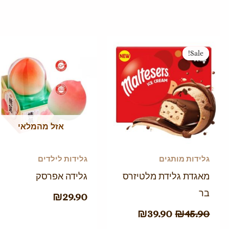
המחיר
המחיר
Sale!
Sale!
המקורי
הנוכחי
היה:
הוא:
₪39.90.
₪45.90.
אזל מהמלאי
גלידות מותגים
גלידות לילדים
מאגדת גלידת מלטיזרס
גלידה אפרסק
בר
₪
29.90
₪
39.90
₪
45.90