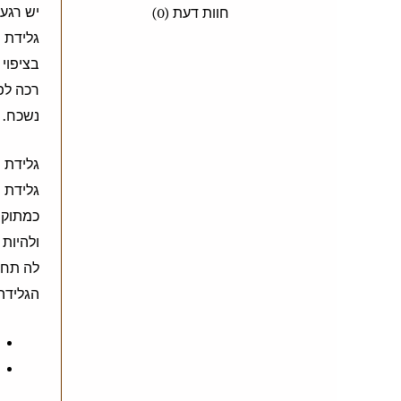
יש רגע
חוות דעת (0)
גלידת ש
בציפוי 
רכה לפר
נשכח. ז
גלידת ש
גלידת ש
כמתוק 
ולהיות 
לה תחוש
הגלידה