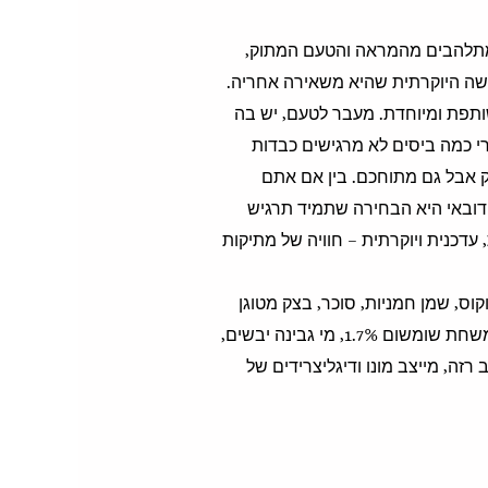
 מתלהבים מהמראה והטעם המתוק,
שה היוקרתית שהיא משאירה אחריה.
ותפת ומיוחדת. מעבר לטעם, יש בה
 כמה ביסים לא מרגישים כבדות
ק אבל גם מתוחכם. בין אם אתם
דובאי היא הבחירה שתמיד תרגיש
 עדכנית ויוקרתית – חוויה של מתיקות
קל, גרעיני דקל, קוקוס, שמן חמניות, סוכר, בצק מטוגן
קדאיף 16%, קמח חיטה, מי שתייה, משחת פיסטוק 13.4%, אבקת חלב רזה, משחת שומשום 1.7%, מי גבינה יבשים,
זה, מייצב מונו ודיגליצרידים של