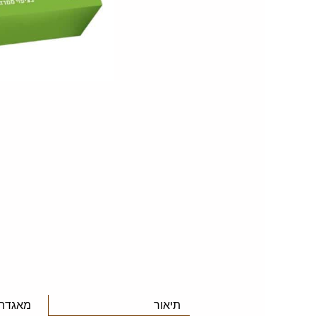
תיאור
מאגדת ג