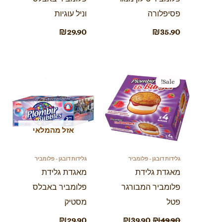
פסיפלורה
וניל עוגיות
₪
29.90
₪
35.90
המחיר
המחיר
המקורי
הנוכחי
Sale!
Sale!
היה:
הוא:
₪39.90.
₪49.90.
אזל מהמלאי
גלידות דובגן - פלומביר
גלידות דובגן - פלומביר
מאגדת גלידת
מאגדת גלידת
פלומביר המבורגר
פלומביר באבלס
פטל
מסטיק
₪
29.90
₪
39.90
₪
49.90