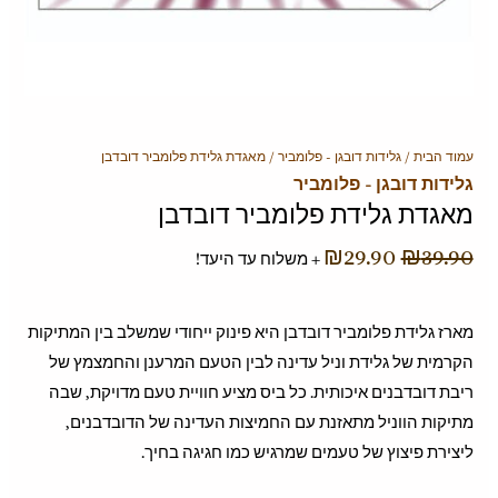
כמות
עמוד הבית
/
גלידות דובגן - פלומביר
/ מאגדת גלידת פלומביר דובדבן
המחיר
המחיר
גלידות דובגן - פלומביר
של
המקורי
הנוכחי
מאגדת גלידת פלומביר דובדבן
מאגדת
היה:
הוא:
גלידת
₪
29.90
₪
39.90
+ משלוח עד היעד!
פלומביר
₪29.90.
₪39.90.
דובדבן
מארז גלידת פלומביר דובדבן היא פינוק ייחודי שמשלב בין המתיקות
הקרמית של גלידת וניל עדינה לבין הטעם המרענן והחמצמץ של
ריבת דובדבנים איכותית. כל ביס מציע חוויית טעם מדויקת, שבה
מתיקות הווניל מתאזנת עם החמיצות העדינה של הדובדבנים,
ליצירת פיצוץ של טעמים שמרגיש כמו חגיגה בחיך.