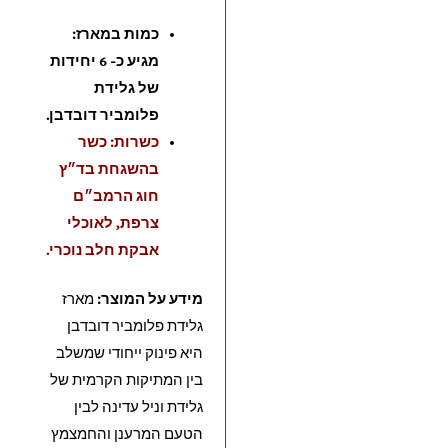
כמות במארז:
מגיע כ- 6 יחידות
של גלידת
פלומביר דובדבן
.
כשרות: כשר
בהשגחת בד״ץ
חוג הרמב״ם
צרפת, לאוכלי
אבקת חלב נוכרי.
מידע על המוצר:
מארז
גלידת פלומביר דובדבן
היא פינוק ייחודי שמשלב
בין המתיקות הקרמית של
גלידת וניל עדינה לבין
הטעם המרענן והחמצמץ