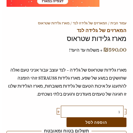
כמות
עמוד הבית
/
המארזים של גלידה לנד
/ מארז גלידות שטראוס
המארזים של גלידה לנד
של
מארז גלידות שטראוס
מארז
גלידות
₪
590.00
+ משלוח עד היעד!
שטראוס
מארז גלידות שטראוס של גלידה – לנד עוצב עבור אניני טעם ואלה
שחושקים במגע של שפע. מארז גלידות STRAUSS זוהי הזמנה
להתענג על איכות הטעם של גלידות משובחות, מארז הגלידות שלנו
זו חגיגה של טעמים מעודנים ורגעים בלתי נשכחים.
+
-
הוספה לסל
תשלום בטוח ומאובטח