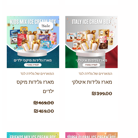
המחיר
המחיר
המקורי
הנוכחי
Sale!
Sale!
היה:
הוא:
₪459.00.
₪469.00.
המארזים של גלידה לנד
המארזים של גלידה לנד
מארז גלידות איטלקי
מארז גלידות מיקס
ילדים
₪
399.00
₪
469.00
₪
459.00