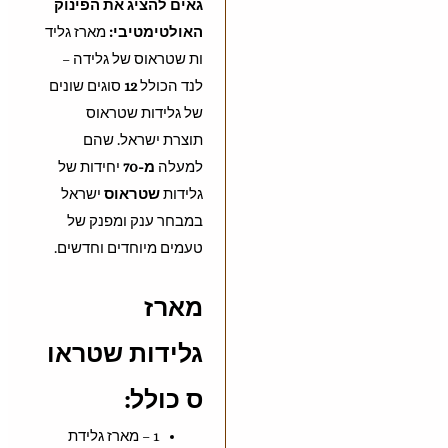
גאים להציג את הפינוק
האולטימטיבי:
מארז גליד
ות שטראוס
של גלידה –
לנד הכולל
12
סוגים שונים
של גלידות שטראוס
תוצרת ישראל. שהם
למעלה
מ-70
יחידות של
גלידות
שטראוס
ישראל
במבחר ענק ומפנק של
טעמים מיוחדים וחדשים.
מארז
גלידות שטראו
ס כולל:
1 – מארז גלידת