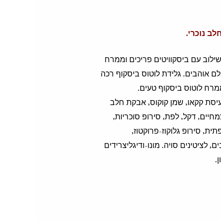
ב נוכרי.
שילוב עם ביסקוויטים פריכים וממרח
Lotus Bisco – וגלידה הוא כזה שכולם אוהבים. גלידת לוטוס ביסקוף רכה
מרח לוטוס ביסקוף טעים.
עיסת קקאו, שמן קוקוס, אבקת חלב
חיים, דקל, לפת, סירופ סוכריות,
פחמתי, קמח סויה, מלח, קינמון, שמנת 10%, שמן לפתית, סירופ גלוקוז-פרוקטוז,
, לציטינים סויה. מונו-ודיגליצרידים
.