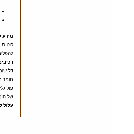
מידע ע
להפליא
רכיבים
דל שומן
פוליגלי
של חומצ
עלול ל