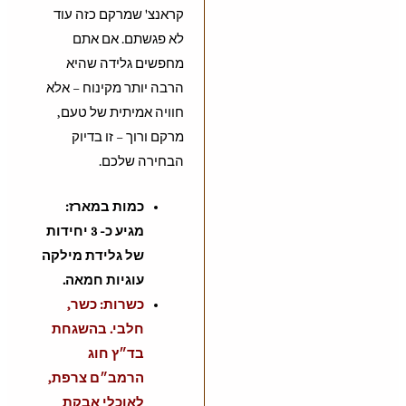
קראנצ' שמרקם כזה עוד
לא פגשתם. אם אתם
מחפשים גלידה שהיא
הרבה יותר מקינוח – אלא
חוויה אמיתית של טעם,
מרקם ורוך – זו בדיוק
הבחירה שלכם.
כמות במארז:
מגיע כ- 3 יחידות
של גלידת מילקה
עוגיות חמאה.
כשרות: כשר,
חלבי. בהשגחת
בד״ץ חוג
הרמב״ם צרפת,
לאוכלי אבקת