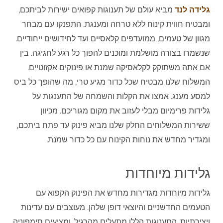
גלידה לנד
מביא עולם של תענוגות קפואים ישירות לביתכם,
ומבטיח חווית קינוח ללא טרחה ומענגת. התפנקו עם מבחר
מגוון של טעמים, ממועדפים קלאסיים ועד לחידושים ייחודיים.
שנשמרו בצורה מושלמת ומוכנים להפוך כל רגע לחגיגה. בין
אם אתה משתוקק לקלאסיקה שמנת או פינוקים אקזוטיים.
המשלוח שלנו מבטיח שכל כדור מגיע טרי, מה שהופך כל ביס
למסע מענג. אמצו את הקלות והשמחה של התענגות על
גלידות פרימיום מבלי לעזוב את מקום מגוריכם. מכיוון
ששירות המשלוחים החלק שלנו מביא פינוק עד פתח ביתכם,
ומגדיר מחדש את נוחות הקינוח עם כל כדור שמנת.
גלידות מיוחדות
גלידות מיוחדות מגדירות מחדש את הפינוק הקפוא עם
הטעמים החדשניים והיוצאי דופן שלהן. מעוצבים עם עדינות
ויצירתיות, התענוגות הללו מתעלים מהרגיל. ומציעים סימפוניה