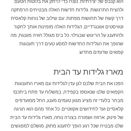
הוא קנבס של יצירתיות. נוצרו כדי לרתק את בלוטות הטעם
ולהצית התרגשות. גלידות חדשות האלה מבטיחים הרפתקה
דרך קשת של תחושות מפתות. עם שילוב של נוחות קלאסית
וטוויסטים אוונגרדיים, הגלידות האלה מזמינות אותך לחקור
ולהתענג על הריגוש שבגילוי. כל ביס מגולל חוויה מענגת, מה
שהופך את הגלידות החדשות למסע טעים דרך תענוגות
קפואים שדומים מחדש.
מארז גלידות עד הבית
הפכו את הבית שלכם לגן עדן לגלידות עם מארז התענוגות
הקפואים שלנו שנאספו בקפידה, במשלוח עד פתח ביתכם!
מבחר בלעדי זה מציע מגוון טעמים מענג, החל ממועדפים
קלאסיים ועד לחידושים אקזוטיים. כל אחד מהם הוא חגיגה
של פינוק. ארוזה ושמורה בצורה נוחה, מארז גלידות עד הבית
שלנו מבטיח שכל רגע הופך לתענוג מתוק. מושלם למפגשים