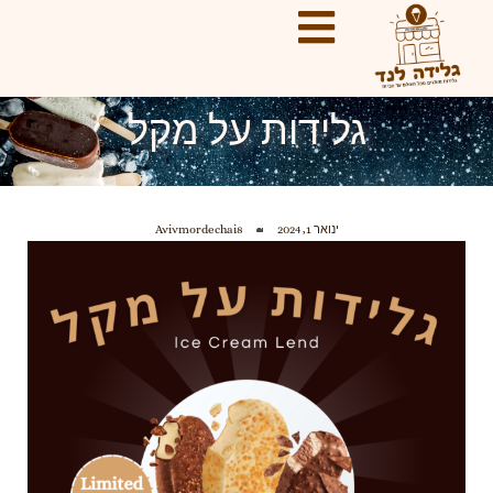
ילוג
תוכן
גלידות על מקל
ינואר 1, 2024
Avivmordechai8