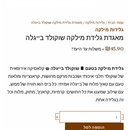
כמות
עמוד הבית
/
גלידות מילקה
/ מאגדת גלידת מילקה שוקולד בייגלה
גלידות מילקה
של
מאגדת גלידת מילקה שוקולד בייגלה
מאגדת
גלידת
₪
45.90
+ משלוח עד היעד!
מילקה
שוקולד
גלידת מילקה בטעם 🍫 שוקולד בייגלה 🥨
קלאסיקה אירופאית
בייגלה
של שוקולד חלבי איכותי ושכבות מרקם מרגשות, קראנצ'יות ומלאות
טעם עם טאץ' מלוח של בייגלה אמיתי. כל ביס הוא חוויה של ממש,
עם שילוב שמענג את כל החושים: קרמיות, קראנץ', מתוק, מלוח וכל
זה בגלידה אחת.
+
-
הוספה לסל