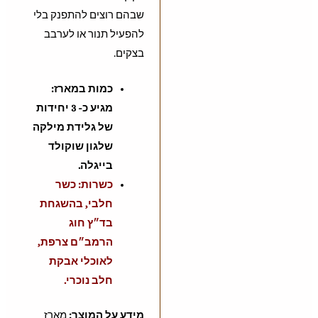
שבהם רוצים להתפנק בלי
להפעיל תנור או לערבב
בצקים.
כמות במארז:
מגיע כ- 3 יחידות
של גלידת מילקה
שלגון שוקולד
בייגלה.
כשרות: כשר
חלבי, בהשגחת
בד״ץ חוג
הרמב״ם צרפת,
לאוכלי אבקת
חלב נוכרי.
מידע על המוצר:
מארז