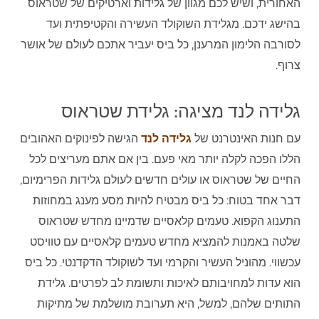
האחורית, ושיש לכם מגוון של גלידות וארטיקים של שטראוס
בהישג ידכם. מגלידת השוקולד העשירה והקטיפתית ועד
לסורבה הלימון המרענן, כל ביס יעביר אתכם לעולם של אושר
צרוף.
גלידה לנד מציגה: גלידת שטראוס
עם חנות האינטרנט של
גלידה לנד
הגישה לפינוקים האהובים
הללו הפכה לקלה יותר מאי פעם. בין אם אתם מעריצים לכל
החיים של שטראוס או עולים חדשים לעולם גלידות הפרימיום,
דבר אחד בטוח: כל ביס מבטיח להיות מסע מענג במחוזות
התענוג הקפוא. טעמים קלאסיים שדמיינו מחדש שטראוס
שלטה באמנות להמציא מחדש טעמים קלאסיים עם טוויסט
עכשווי. מהוניל העשיר והקרמי ועד לשוקולד הדקדנטי. כל ביס
הוא עדות למחויבותם לאיכות ותשומת לב לפרטים. גלידת
התותים שלהם, למשל, היא תערובת מושלמת של מתיקות