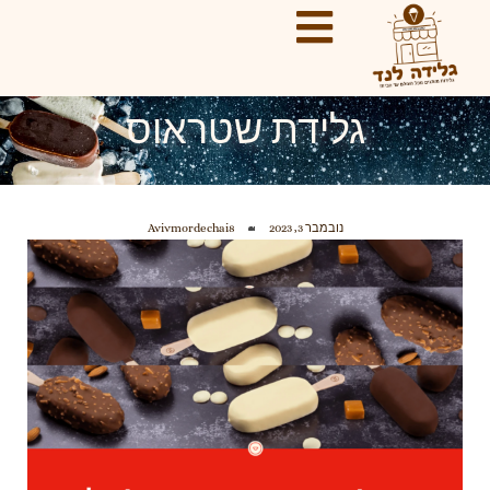
ילוג
תוכן
גלידת שטראוס
נובמבר 3, 2023
Avivmordechai8